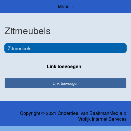
Menu +
Zitmeubels
Zitmeubels
Link toevoegen
Link toevoegen
Copyright © 2021 Onderdeel van
BaakmanMedia
&
Vrolijk Internet Services