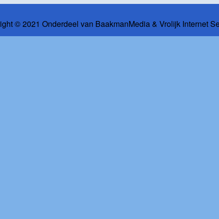
ight © 2021 Onderdeel van
BaakmanMedia
&
Vrolijk Internet S