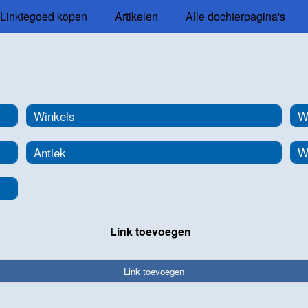
Linktegoed kopen
Artikelen
Alle dochterpagina's
Winkels
W
Antiek
W
Link toevoegen
Link toevoegen