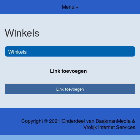
Menu +
Winkels
Winkels
Link toevoegen
Link toevoegen
Copyright © 2021 Onderdeel van
BaakmanMedia
&
Vrolijk Internet Services