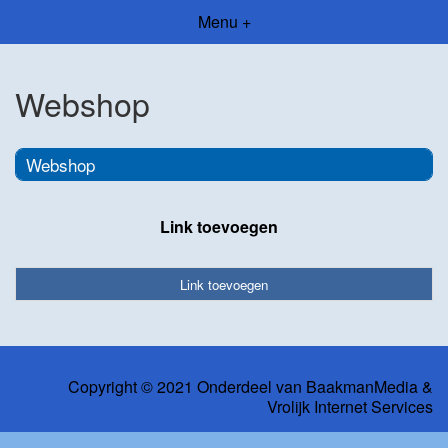
Menu +
Webshop
Webshop
Link toevoegen
Link toevoegen
Copyright © 2021 Onderdeel van
BaakmanMedia
&
Vrolijk Internet Services